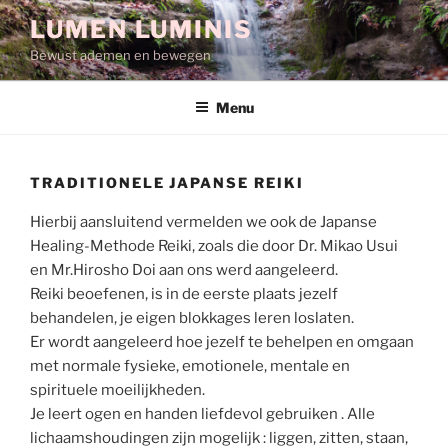
Spring
LUMEN LUMINIS
naar
Bewust ademen en bewegen
de
inhoud
Menu
TRADITIONELE JAPANSE REIKI
Hierbij aansluitend vermelden we ook de Japanse
Healing-Methode Reiki, zoals die door Dr. Mikao Usui
en Mr.Hirosho Doi aan ons werd aangeleerd.
Reiki beoefenen, is in de eerste plaats jezelf
behandelen, je eigen blokkages leren loslaten.
Er wordt aangeleerd hoe jezelf te behelpen en omgaan
met normale fysieke, emotionele, mentale en
spirituele moeilijkheden.
Je leert ogen en handen liefdevol gebruiken . Alle
lichaamshoudingen zijn mogelijk : liggen, zitten, staan,