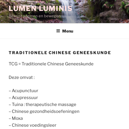
Spring
LUMEN LUMINIS
naar
Bewust ademen en bewegen
de
inhoud
Menu
TRADITIONELE CHINESE GENEESKUNDE
TCG = Traditionele Chinese Geneeskunde
Deze omvat :
– Acupunctuur
– Acupressuur
– Tuina : therapeutische massage
– Chinese gezondheidsoefeningen
– Moxa
– Chinese voedingsleer