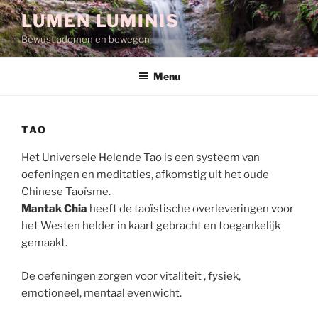
Spring
LUMEN LUMINIS
naar
Bewust ademen en bewegen
de
inhoud
Menu
TAO
Het Universele Helende Tao is een systeem van
oefeningen en meditaties, afkomstig uit het oude
Chinese Taoïsme.
Mantak Chia
heeft de taoïstische overleveringen voor
het Westen helder in kaart gebracht en toegankelijk
gemaakt.
De oefeningen zorgen voor vitaliteit , fysiek,
emotioneel, mentaal evenwicht.